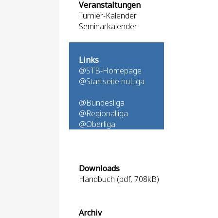
Veranstaltungen
Turnier-Kalender
Seminarkalender
Links
@STB-Homepage
@Startseite nuLiga
@Bundesliga
@Regionalliga
@Oberliga
Downloads
Handbuch (pdf, 708kB)
Archiv