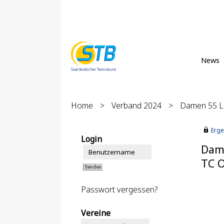
News
Home
>
Verband 2024
>
Damen 55 La
Erge
Login
Dame
TC O
Passwort vergessen?
Vereine