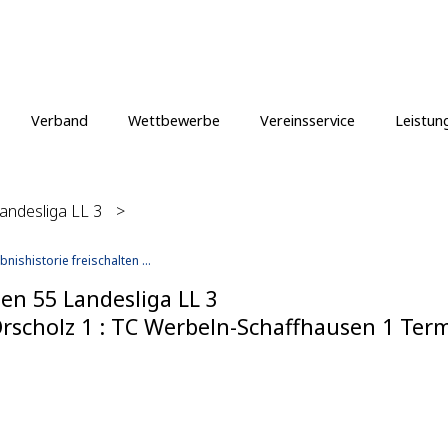
Verband
Wettbewerbe
Vereinsservice
Leistun
ndesliga LL 3
>
bnishistorie freischalten ...
n 55 Landesliga LL 3
rscholz 1 : TC Werbeln-Schaffhausen 1 Termi