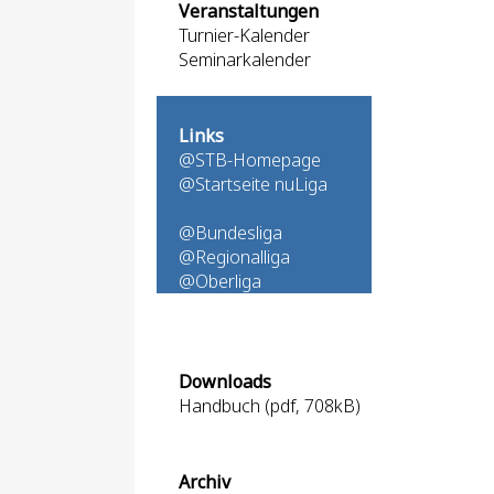
Veranstaltungen
Turnier-Kalender
Seminarkalender
Links
@STB-Homepage
@Startseite nuLiga
@Bundesliga
@Regionalliga
@Oberliga
Downloads
Handbuch (pdf, 708kB)
Archiv