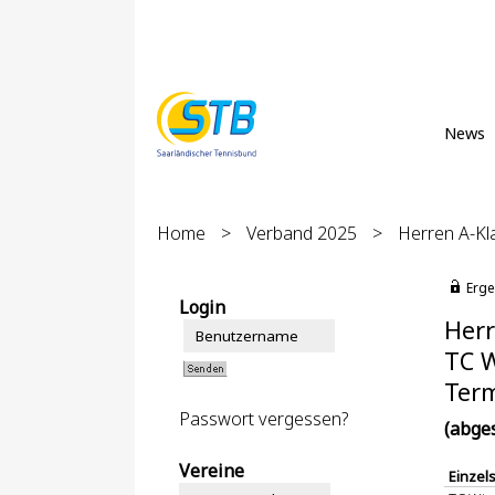
News
Home
>
Verband 2025
>
Herren A-Kl
Erge
Login
Herr
TC W
Term
Passwort vergessen?
(abge
Vereine
Einzel