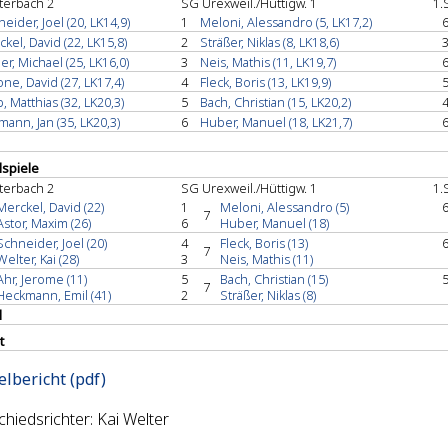
terbach 2
SG Urexweil./Hüttigw. 1
1.
eider, Joel (20, LK14,9)
1
Meloni, Alessandro (5, LK17,2)
6
kel, David (22, LK15,8)
2
Sträßer, Niklas (8, LK18,6)
3
er, Michael (25, LK16,0)
3
Neis, Mathis (11, LK19,7)
6
ne, David (27, LK17,4)
4
Fleck, Boris (13, LK19,9)
5
, Matthias (32, LK20,3)
5
Bach, Christian (15, LK20,2)
4
ann, Jan (35, LK20,3)
6
Huber, Manuel (18, LK21,7)
6
spiele
terbach 2
SG Urexweil./Hüttigw. 1
1.
Merckel, David (22)
1
Meloni, Alessandro (5)
6
7
Astor, Maxim (26)
6
Huber, Manuel (18)
Schneider, Joel (20)
4
Fleck, Boris (13)
6
7
Welter, Kai (28)
3
Neis, Mathis (11)
Ahr, Jerome (11)
5
Bach, Christian (15)
5
7
Heckmann, Emil (41)
2
Sträßer, Niklas (8)
l
t
elbericht (pdf)
hiedsrichter: Kai Welter