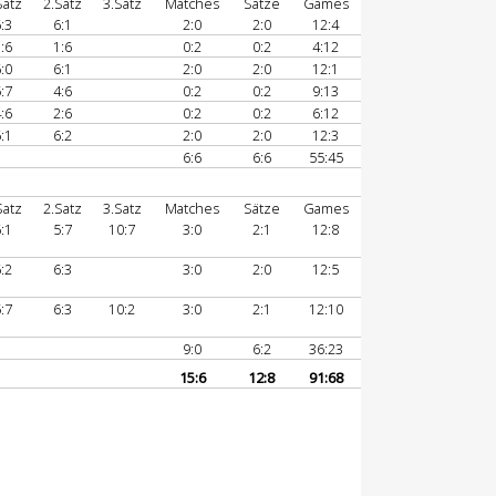
Satz
2.Satz
3.Satz
Matches
Sätze
Games
:3
6:1
2:0
2:0
12:4
:6
1:6
0:2
0:2
4:12
:0
6:1
2:0
2:0
12:1
:7
4:6
0:2
0:2
9:13
:6
2:6
0:2
0:2
6:12
:1
6:2
2:0
2:0
12:3
6:6
6:6
55:45
Satz
2.Satz
3.Satz
Matches
Sätze
Games
:1
5:7
10:7
3:0
2:1
12:8
:2
6:3
3:0
2:0
12:5
:7
6:3
10:2
3:0
2:1
12:10
9:0
6:2
36:23
15:6
12:8
91:68