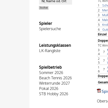
TC Win
1
Schn
2
Merc
3
Müll
4
Malo
Spieler
5
Krob
Spielersuche
6
Gutm
Einzel
Doppel
Leistungsklassen
TC Win
3
LK-Rangliste
7
4
2
7
5
Spielbetrieb
1
7
6
Sommer 2026
Doppe
Beach Tennis 2026
Gesam
Winterrunde 2027
Pokal 2026
Spi
STB Hobby 2026
Obersc