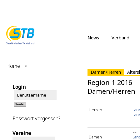
News
Verband
Home
>
Damen/Herren
Alters
Region 1 2016
Login
Damen/Herren
LL
Herren
Land
Land
Passwort vergessen?
LL
Vereine
Damen
Land