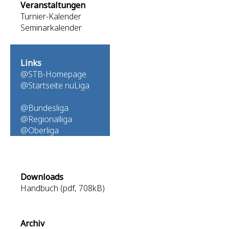
Veranstaltungen
Turnier-Kalender
Seminarkalender
Links
@STB-Homepage
@Startseite nuLiga
@Bundesliga
@Regionalliga
@Oberliga
Downloads
Handbuch (pdf, 708kB)
Archiv