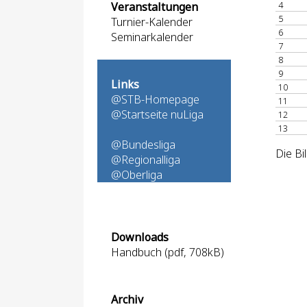
4
Veranstaltungen
5
Turnier-Kalender
6
Seminarkalender
7
8
9
Links
10
@STB-Homepage
11
@Startseite nuLiga
12
13
@Bundesliga
Die Bi
@Regionalliga
@Oberliga
Downloads
Handbuch (pdf, 708kB)
Archiv