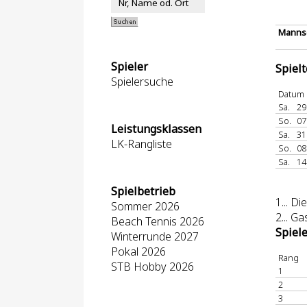
Mannsc
Spieler
Spiel
Spielersuche
Datum
Sa.
29
So.
07
Leistungsklassen
Sa.
31
LK-Rangliste
So.
08
Sa.
14
Spielbetrieb
1
... 
Sommer 2026
2
... G
Beach Tennis 2026
Spiel
Winterrunde 2027
Pokal 2026
Rang
STB Hobby 2026
1
2
3