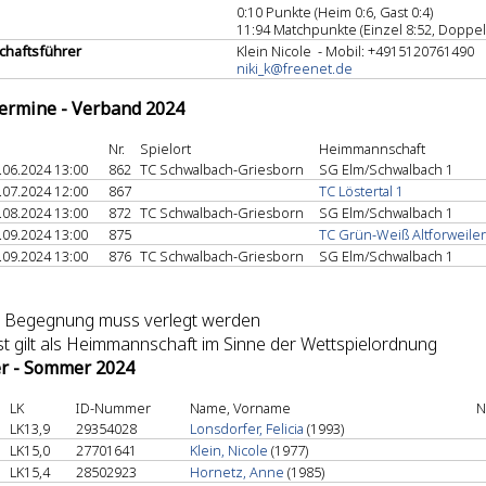
0:10 Punkte (Heim 0:6, Gast 0:4)
11:94 Matchpunkte (Einzel 8:52, Doppel
haftsführer
Klein Nicole - Mobil: +4915120761490
niki_k@freenet.de
termine - Verband 2024
Nr.
Spielort
Heimmannschaft
.06.2024 13:00
862
TC Schwalbach-Griesborn
SG Elm/Schwalbach 1
.07.2024 12:00
867
TC Löstertal 1
.08.2024 13:00
872
TC Schwalbach-Griesborn
SG Elm/Schwalbach 1
.09.2024 13:00
875
TC Grün-Weiß Altforweiler
.09.2024 13:00
876
TC Schwalbach-Griesborn
SG Elm/Schwalbach 1
Die Begegnung muss verlegt werden
ast gilt als Heimmannschaft im Sinne der Wettspielordnung
er - Sommer 2024
LK
ID-Nummer
Name, Vorname
N
LK13,9
29354028
Lonsdorfer, Felicia
(1993)
LK15,0
27701641
Klein, Nicole
(1977)
LK15,4
28502923
Hornetz, Anne
(1985)