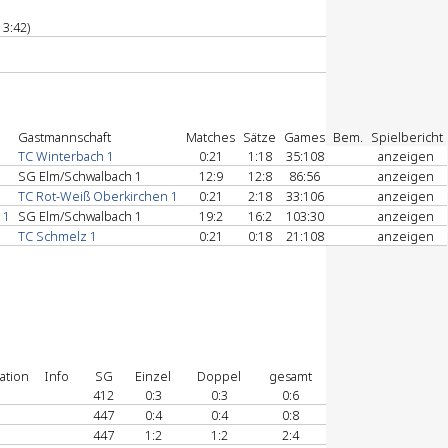
 3:42)
Gastmannschaft
Matches
Sätze
Games
Bem.
Spielbericht
TC Winterbach 1
0:21
1:18
35:108
anzeigen
SG Elm/Schwalbach 1
12:9
12:8
86:56
anzeigen
TC Rot-Weiß Oberkirchen 1
0:21
2:18
33:106
anzeigen
 1
SG Elm/Schwalbach 1
19:2
16:2
103:30
anzeigen
TC Schmelz 1
0:21
0:18
21:108
anzeigen
ation
Info
SG
Einzel
Doppel
gesamt
412
0:3
0:3
0:6
447
0:4
0:4
0:8
447
1:2
1:2
2:4