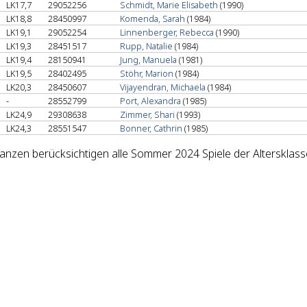
LK17,7
29052256
Schmidt, Marie Elisabeth
(1990)
LK18,8
28450997
Komenda, Sarah
(1984)
LK19,1
29052254
Linnenberger, Rebecca
(1990)
LK19,3
28451517
Rupp, Natalie
(1984)
LK19,4
28150941
Jung, Manuela
(1981)
LK19,5
28402495
Stöhr, Marion
(1984)
LK20,3
28450607
Vijayendran, Michaela
(1984)
-
28552799
Port, Alexandra
(1985)
LK24,9
29308638
Zimmer, Shari
(1993)
LK24,3
28551547
Bonner, Cathrin
(1985)
lanzen berücksichtigen alle Sommer 2024 Spiele der Altersklas