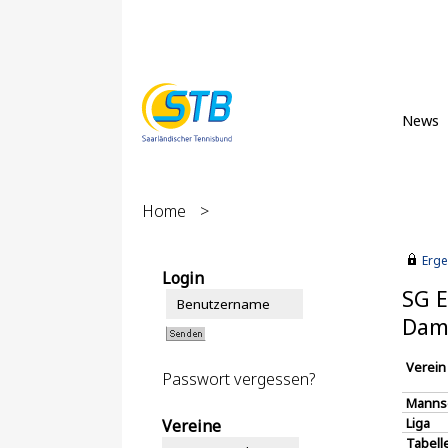
News
Home
>
Erge
Login
SG E
Dam
Verein
Passwort vergessen?
Manns
Liga
Vereine
Tabell