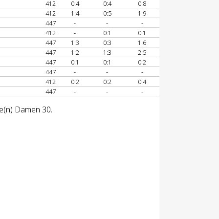
412
0:4
0:4
0:8
412
1:4
0:5
1:9
447
-
-
-
412
-
0:1
0:1
447
1:3
0:3
1:6
447
1:2
1:3
2:5
447
0:1
0:1
0:2
447
-
-
-
412
0:2
0:2
0:4
447
-
-
-
se(n) Damen 30.